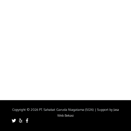
Copyright © 2026
PT. Sahabat Garuda Niagatama (SGN)
| Support by
Jasa
Web Bekasi